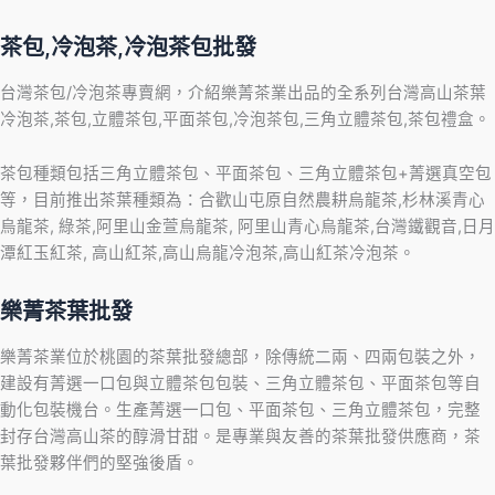
茶包,冷泡茶,冷泡茶包批發
台灣茶包/冷泡茶專賣網，介紹樂菁茶業出品的全系列台灣高山茶葉
冷泡茶,茶包,立體茶包,平面茶包,冷泡茶包,三角立體茶包,茶包禮盒。
茶包種類包括三角立體茶包、平面茶包、三角立體茶包+菁選真空包
等，目前推出茶葉種類為：合歡山屯原自然農耕烏龍茶,杉林溪青心
烏龍茶, 綠茶,阿里山金萱烏龍茶, 阿里山青心烏龍茶,台灣鐵觀音,日月
潭紅玉紅茶, 高山紅茶,高山烏龍冷泡茶,高山紅茶冷泡茶。
樂菁茶葉批發
樂菁茶業位於桃園的茶葉批發總部，除傳統二兩、四兩包裝之外，
建設有菁選一口包與立體茶包包裝、三角立體茶包、平面茶包等自
動化包裝機台。生產菁選一口包、平面茶包、三角立體茶包，完整
封存台灣高山茶的醇滑甘甜。是專業與友善的茶葉批發供應商，茶
葉批發夥伴們的堅強後盾。