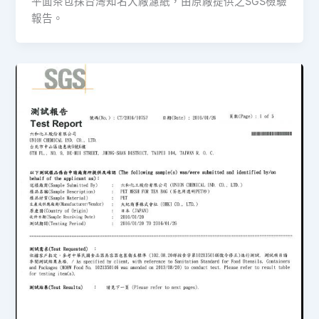
平面茶包採台灣知名大廠濾紙，由原廠提供之SGS檢驗
報告。